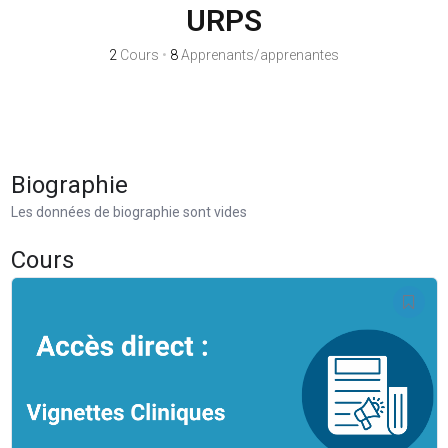
Numérique & Cybersécurité
URPS
Réseaux & Associations
2
Cours
•
8
Apprenants/apprenantes
Santé des soignants
E-learning : Kinégo, Accès direct, Soins palliatifs
StudiClini-k
Valoriser
Biographie
Actions de Prévention : sport-santé, icope, endométriose...
Les données de biographie sont vides
Actions Kinés Solidaires (AKS)
Cours
Nouveaux Modes d'Exercice : accès direct, protocoles de
coop., pratique avancée
Prix Irénée
Soutien à la recherche
ROR & Spécificités d’exercice