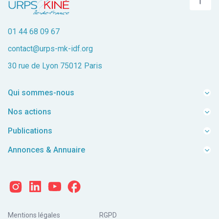
01 44 68 09 67
contact@urps-mk-idf.org
30 rue de Lyon 75012 Paris
Qui sommes-nous
Equipe
Nos actions
Mission
Représenter
Publications
FAQ
Accompagner
Guides Pratiques
Boîte à idées
Annonces & Annuaire
Valoriser
Enquêtes/Dossiers
Contacts
Annuaire
Rapports d’activités
Les petites annonces sont un espace dédié aux kinésithérapeutes pour
échanger des informations, trouver des opportunités professionnelles et
Ressources Vidéos
partager des ressources utiles.
Archives
Actus
Mentions légales
RGPD