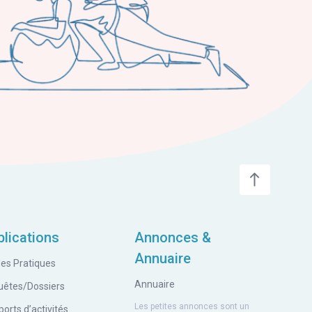
blications
Annonces &
Annuaire
es Pratiques
Annuaire
uêtes/Dossiers
Les petites annonces sont un
orts d’activités