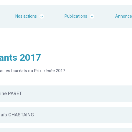
Nos actions
Publications
Annonce
ants 2017
 les lauréats du Prix Irénée 2017
oine PARET
Anaïs CHASTAING
F
oire : M. GAUDRON