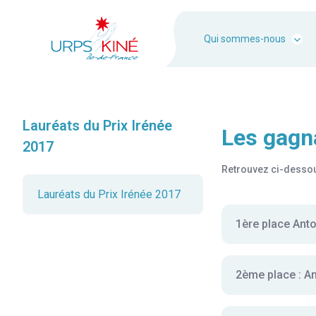
Qui sommes-nous
Lauréats du Prix Irénée
Les gagn
2017
Retrouvez ci-dessous
Lauréats du Prix Irénée 2017
1ère place Ant
2ème place : 
Ecole IFMK CEERR
Directeur de mém