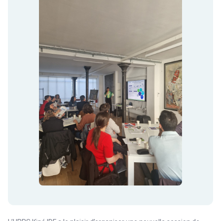
Numérique & Cybersécurité
Réseaux & Associations
Santé des soignants
E-learning : Kinégo, Accès direct, Soins palliatifs
StudiClini-k
Valoriser
Actions de Prévention : sport-santé, icope, endométriose...
Actions Kinés Solidaires (AKS)
Nouveaux Modes d'Exercice : accès direct, protocoles de
coop., pratique avancée
Prix Irénée
Soutien à la recherche
ROR & Spécificités d’exercice