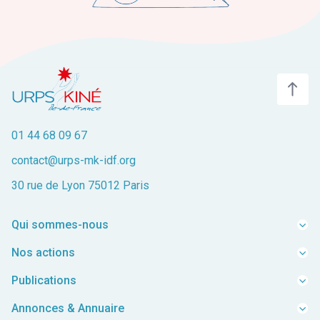
01 44 68 09 67
contact@urps-mk-idf.org
30 rue de Lyon 75012 Paris
Qui sommes-nous
Equipe
Nos actions
Mission
Représenter
Publications
FAQ
Accompagner
Guides Pratiques
Boîte à idées
Annonces & Annuaire
Valoriser
Enquêtes/Dossiers