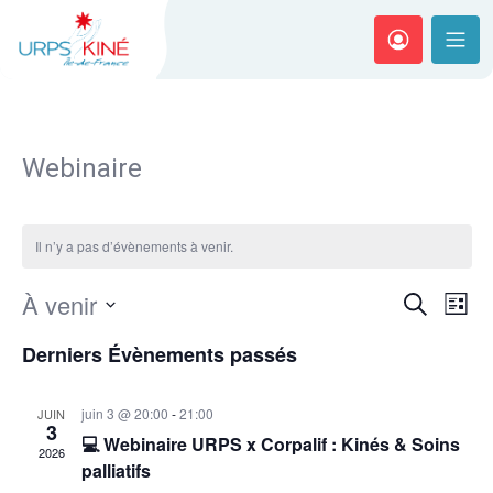
Webinaire
Equipe
Il n’y a pas d’évènements à venir.
Missions
Représenter
Boîte à idées
À venir
Navi
Recherch
Recherche
Institution
Liste
Enquêtes/Dossiers
de
Contacts
Sélectionnez
et
Partenariat
Derniers Évènements passés
vues
une
Guides Pratiques
FAQ
navigatio
Annuaire
Évè
date.
Accompagner
Rapports d’activités
de
Petites annonces
juin 3 @ 20:00
-
21:00
JUIN
Mon Exercice : zonage, installation
Ressources Vidéos
3
vues
💻 Webinaire URPS x Corpalif : Kinés & Soins
2026
CPTS
Archives
palliatifs
Évèneme