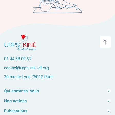
01 44 68 09 67
contact@urps-mk-idf.org
30 rue de Lyon 75012 Paris
Qui sommes-nous
Equipe
Nos actions
Mission
Représenter
Publications
FAQ
Accompagner